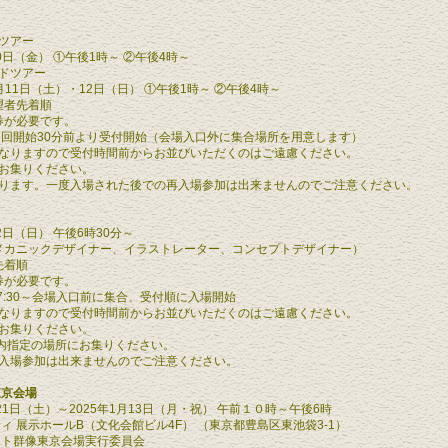
ツアー
10日（金） ①午後1時～ ②午後4時～
ドツアー
11日（土）・12日（日） ①午後1時～ ②午後4時～
望者先着順
券が必要です。
各回開始30分前より受付開始（会場入口外に集合場所を用意します）
なりますので受付時間前からお並びいただくのはご遠慮ください。
お集りください。
ります。一度入場された後での再入場参加は出来ませんのでご注意ください。
2日（日） 午後6時30分～
（メカニックデザイナー、イラストレーター、コンセプトデザイナー）
先着順
券が必要です。
7:30～会場入口前に集合、受付順に入場開始
なりますので受付時間前からお並びいただくのはご遠慮ください。
お集りください。
場内指定の場所にお集りください。
入場参加は出来ませんのでご注意ください。
東京会場
月21日（土）～2025年1月13日（月・祝） 午前１０時～午後6時
ィ 展示ホールB（文化会館ビル4F） （東京都豊島区東池袋3-1）
ット群像東京会場実行委員会