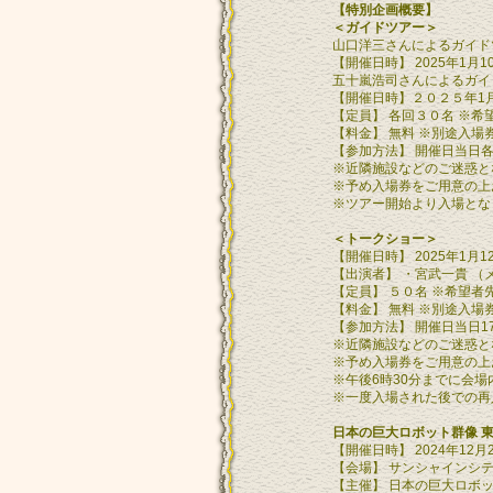
【特別企画概要】
＜ガイドツアー＞
山口洋三さんによるガイド
【開催日時】 2025年1月
五十嵐浩司さんによるガイ
【開催日時】２０２５年1月
【定員】 各回３０名 ※希
【料金】 無料 ※別途入場
【参加方法】 開催日当日
※近隣施設などのご迷惑と
※予め入場券をご用意の上
※ツアー開始より入場とな
＜トークショー＞
【開催日時】 2025年1月1
【出演者】 ・宮武一貴 
【定員】 ５０名 ※希望者
【料金】 無料 ※別途入場
【参加方法】 開催日当日1
※近隣施設などのご迷惑と
※予め入場券をご用意の上
※午後6時30分までに会
※一度入場された後での再
日本の巨大ロボット群像 
【開催日時】 2024年12
【会場】 サンシャインシテ
【主催】 日本の巨大ロボ