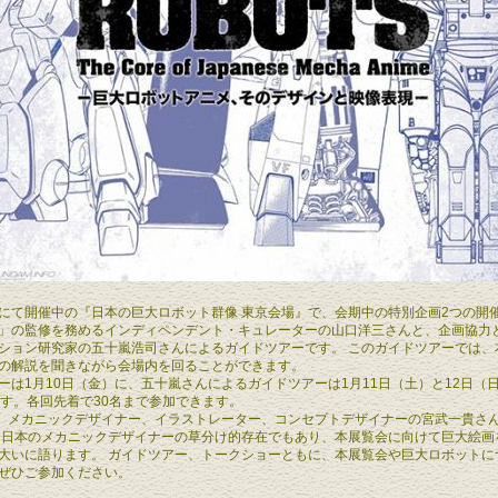
にて開催中の『日本の巨大ロボット群像 東京会場』で、会期中の特別企画2つの開
」の監修を務めるインディペンデント・キュレーターの山口洋三さんと、企画協力
ション研究家の五十嵐浩司さんによるガイドツアーです。 このガイドツアーでは、
の解説を聞きながら会場内を回ることができます。
ーは1月10日（金）に、五十嵐さんによるガイドツアーは1月11日（土）と12日（
ます。各回先着で30名まで参加できます。
は、メカニックデザイナー、イラストレーター、コンセプトデザイナーの宮武一貴さ
 日本のメカニックデザイナーの草分け的存在でもあり、本展覧会に向けて巨大絵画
大いに語ります。 ガイドツアー、トークショーともに、本展覧会や巨大ロボットに
ぜひご参加ください。