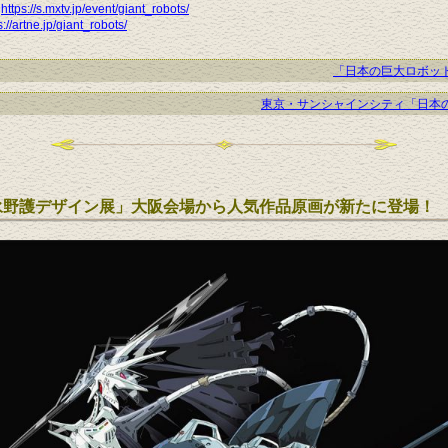
】
https://s.mxtv.jp/event/giant_robots/
s://artne.jp/giant_robots/
「日本の巨大ロボッ
東京・サンシャインシティ「日本
S 永野護デザイン展」大阪会場から人気作品原画が新たに登場！