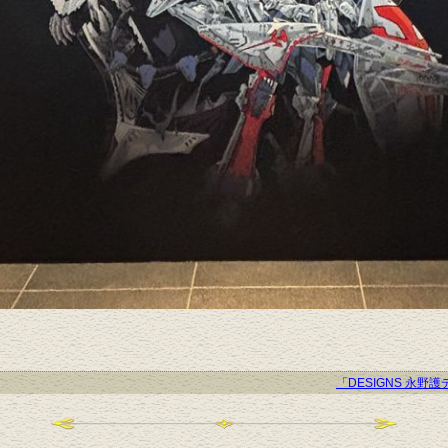
「DESIGNS 永